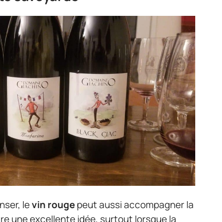
nser, le
vin rouge
peut aussi accompagner la
re une excellente idée, surtout lorsque la