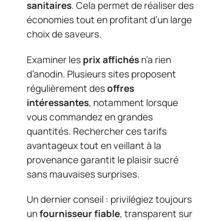
sanitaires
. Cela permet de réaliser des
économies tout en profitant d’un large
choix de saveurs.
Examiner les
prix affichés
n’a rien
d’anodin. Plusieurs sites proposent
régulièrement des
offres
intéressantes
, notamment lorsque
vous commandez en grandes
quantités. Rechercher ces tarifs
avantageux tout en veillant à la
provenance garantit le plaisir sucré
sans mauvaises surprises.
Un dernier conseil : privilégiez toujours
un
fournisseur fiable
, transparent sur