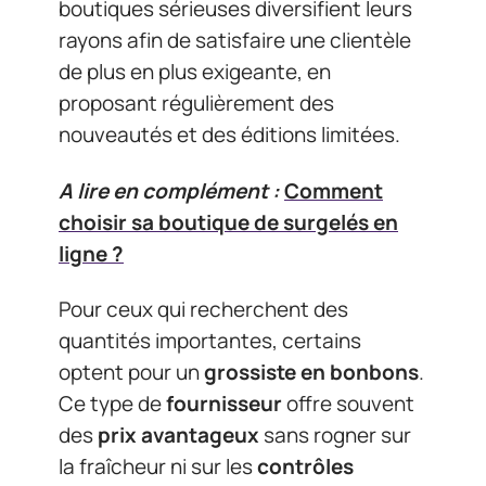
boutiques sérieuses diversifient leurs
rayons afin de satisfaire une clientèle
de plus en plus exigeante, en
proposant régulièrement des
nouveautés et des éditions limitées.
A lire en complément :
Comment
choisir sa boutique de surgelés en
ligne ?
Pour ceux qui recherchent des
quantités importantes, certains
optent pour un
grossiste en bonbons
.
Ce type de
fournisseur
offre souvent
des
prix avantageux
sans rogner sur
la fraîcheur ni sur les
contrôles