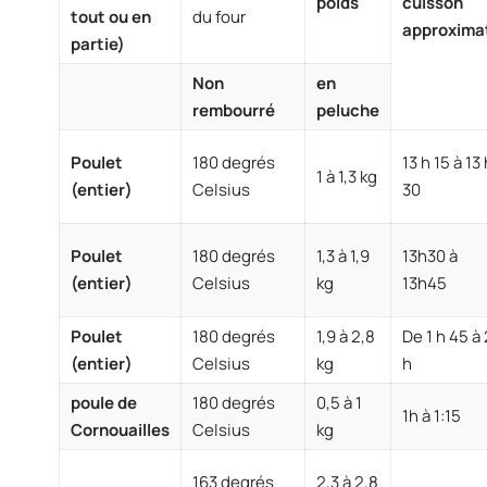
poids
cuisson
tout ou en
du four
approximat
partie)
Non
en
rembourré
peluche
Poulet
180 degrés
13 h 15 à 13 
1 à 1,3 kg
(entier)
Celsius
30
Poulet
180 degrés
1,3 à 1,9
13h30 à
(entier)
Celsius
kg
13h45
Poulet
180 degrés
1,9 à 2,8
De 1 h 45 à 
(entier)
Celsius
kg
h
poule de
180 degrés
0,5 à 1
1h à 1:15
Cornouailles
Celsius
kg
163 degrés
2,3 à 2,8