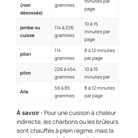
minutes par
(non
grammes
page
désossée)
10 à 15
jambe ou
114 à 226
minutes par
cuisse
grammes
page
114
8 à 12 minutes
pilon
grammes
par page
226 à 454
10 à 15
pilon
grammes
minutes par
56 à 85
8 à 12 minutes
Aile
grammes
par page
À savoir :
Pour une cuisson à chaleur
indirecte, les charbons ou les brûleurs
sont chauffés à plein régime, mais la