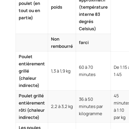
poulet (en
poids
(température
tout ou en
interne 83
partie)
degrés
Celsius)
Non
farci
rembourré
Poulet
entièrement
60 à 70
De 1:15 
grillé
1,3 à 1,9 kg
minutes
1:45
(chaleur
indirecte)
Poulet grillé
45
36 à 50
entièrement
minute
2,2 à 3,2 kg
minutes par
rôti (chaleur
à 1:10
kilogramme
indirecte)
par kg
Les poules