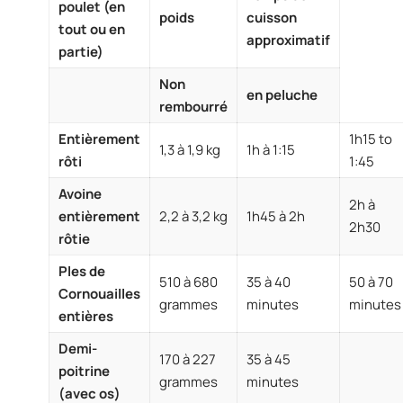
poulet (en
poids
cuisson
tout ou en
approximatif
partie)
Non
en peluche
rembourré
Entièrement
1h15 to
1,3 à 1,9 kg
1h à 1:15
rôti
1:45
Avoine
2h à
entièrement
2,2 à 3,2 kg
1h45 à 2h
2h30
rôtie
Ples de
510 à 680
35 à 40
50 à 70
Cornouailles
grammes
minutes
minutes
entières
Demi-
170 à 227
35 à 45
poitrine
grammes
minutes
(avec os)