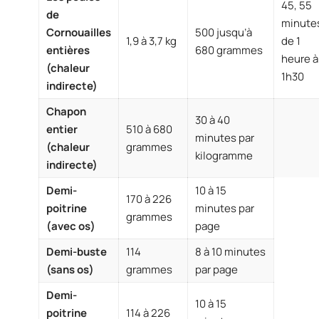
45, 55
de
minute
Cornouailles
500 jusqu’à
1,9 à 3,7 kg
de 1
entières
680 grammes
heure à
(chaleur
1h30
indirecte)
Chapon
30 à 40
entier
510 à 680
minutes par
(chaleur
grammes
kilogramme
indirecte)
Demi-
10 à 15
170 à 226
poitrine
minutes par
grammes
(avec os)
page
Demi-buste
114
8 à 10 minutes
(sans os)
grammes
par page
Demi-
10 à 15
poitrine
114 à 226