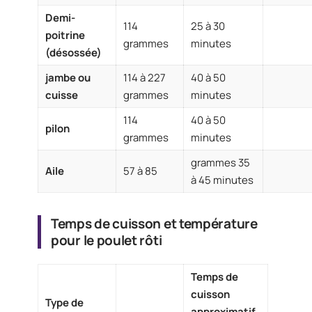
Demi-
114
25 à 30
poitrine
grammes
minutes
(désossée)
jambe ou
114 à 227
40 à 50
cuisse
grammes
minutes
114
40 à 50
pilon
grammes
minutes
grammes 35
Aile
57 à 85
à 45 minutes
Temps de cuisson et température
pour le poulet rôti
Temps de
cuisson
Type de
approximatif