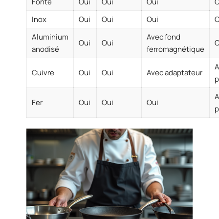
Fonte
Oui
Oui
Oui
O
Inox
Oui
Oui
Oui
O
Aluminium
Avec fond
Oui
Oui
O
anodisé
ferromagnétique
A
Cuivre
Oui
Oui
Avec adaptateur
p
A
Fer
Oui
Oui
Oui
p