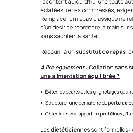
racontent aujourd’hui une toute aut
éclatées, repas compressés, exigen
Remplacer un repas classique ne rel
d’un désir de reprendre la main sur 
sans sacrifier la santé.
Recourir à un
substitut de repas
, c
A lire également :
Collation sans s
une alimentation équilibrée ?
Éviter les écarts et les grignotages quan
Structurer une démarche de
perte de p
Obtenir un vrai apport en
protéines, fib
Les
diététiciennes
sont formelles :