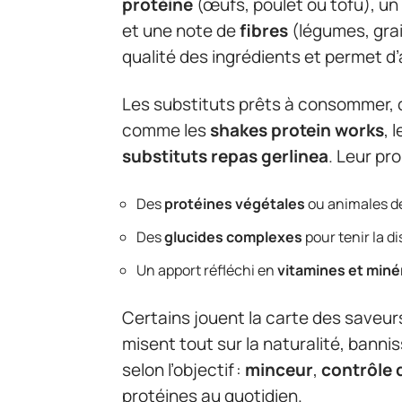
protéine
(œufs, poulet ou tofu), un
et une note de
fibres
(légumes, grai
qualité des ingrédients et permet d’
Les substituts prêts à consommer, q
comme les
shakes protein works
, 
substituts repas gerlinea
. Leur pr
Des
protéines végétales
ou animales de
Des
glucides complexes
pour tenir la d
Un apport réfléchi en
vitamines et miné
Certains jouent la carte des saveurs
misent tout sur la naturalité, bannis
selon l’objectif :
minceur
,
contrôle 
protéines au quotidien.