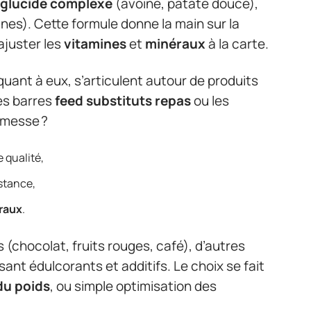
glucide complexe
(avoine, patate douce),
nes). Cette formule donne la main sur la
ajuster les
vitamines
et
minéraux
à la carte.
uant à eux, s’articulent autour de produits
les barres
feed substituts repas
ou les
omesse ?
 qualité,
istance,
raux
.
 (chocolat, fruits rouges, café), d’autres
sant édulcorants et additifs. Le choix se fait
du poids
, ou simple optimisation des