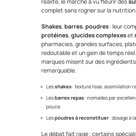
réalité, le marché a vu fleurir des
su
complet sans rogner sur la nutrition
Shakes
,
barres
,
poudres
: leur comp
protéines
,
glucides complexes
et
pharmacies, grandes surfaces, plate
redoutable et un gain de temps réel. 
marques misent sur des ingrédients
remarquable.
Les
shakes
: texture lisse, assimilation 
Les
barres repas
: nomades par excellence
pouce.
Les
poudres à reconstituer
: dosage à l
Le débat fait rage : certains spécial