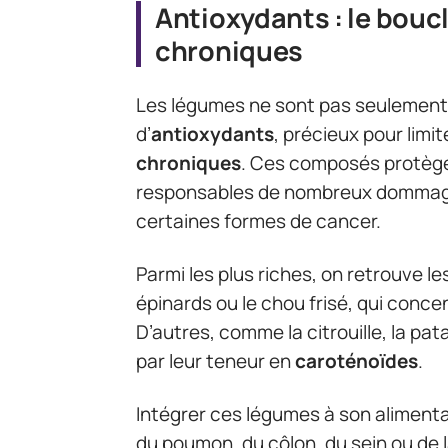
Antioxydants : le boucl
chroniques
Les légumes ne sont pas seulement 
d’
antioxydants
, précieux pour lim
chroniques
. Ces composés protège
responsables de nombreux dommage
certaines formes de cancer.
Parmi les plus riches, on retrouve le
épinards ou le chou frisé, qui concen
D’autres, comme la citrouille, la pa
par leur teneur en
caroténoïdes
.
Intégrer ces légumes à son alimentat
du poumon, du côlon, du sein ou de l