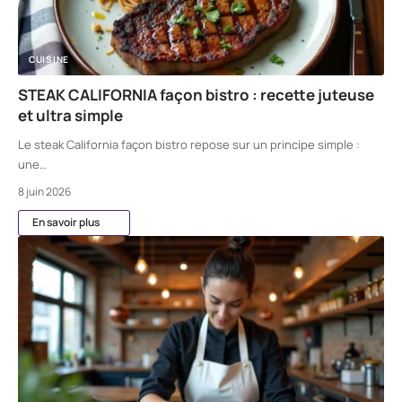
CUISINE
STEAK CALIFORNIA façon bistro : recette juteuse
et ultra simple
Le steak California façon bistro repose sur un principe simple :
une
…
8 juin 2026
En savoir plus